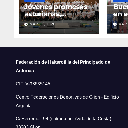
Jóvenes promesas
Buen
asturianas,
en 
presentes en la
de A
MAR 31, 2026
MAR 
concentración
Univ
nacional Sub-15 y
Bach
Sub-17 en León
Federación de Halterofilia del Principado de
Asturias
CIF: V-33635145
Centro Federaciones Deportivas de Gijón - Edificio
Argenta
C/ Ezcurdia 194 (entrada por Avda de la Costa),
33203 Gijón