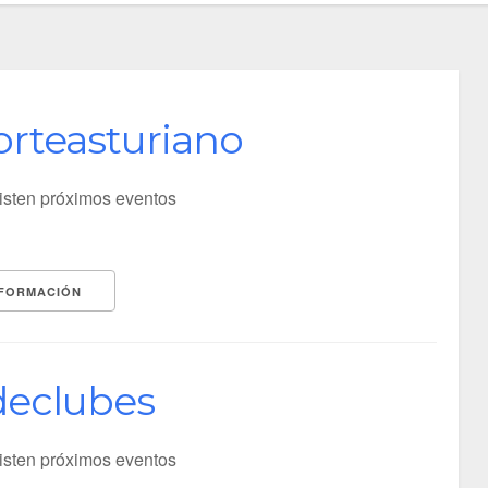
rteasturiano
isten próximos eventos
NFORMACIÓN
declubes
isten próximos eventos