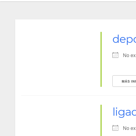
depo
No ex
MÁS I
liga
No ex