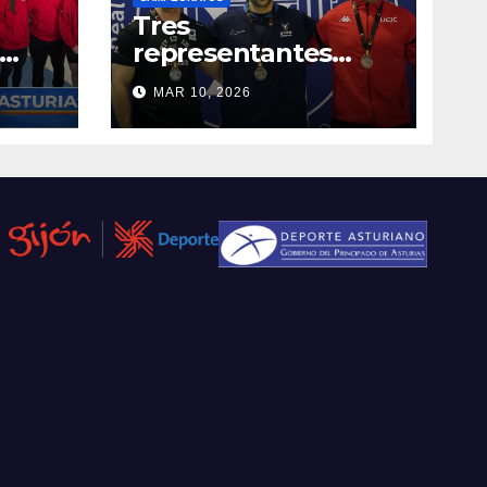
Tres
representantes
asturianos en el
MAR 10, 2026
Campeonato de
España Universitario
2026