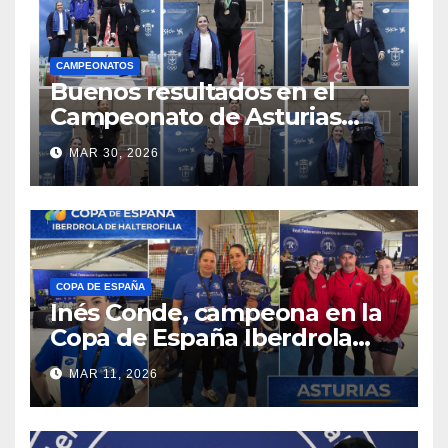
CAMPEONATOS
Buenos resultados en el
Campeonato de Asturias
Universitario y Bachillerato–
MAR 30, 2026
FP
COPA DE ESPAÑA
Inés Conde, campeona en la
Copa de España Iberdrola
sub-15
MAR 11, 2026