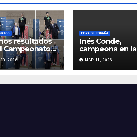
NATOS
COPA DE ESPAÑA
os resultados
Inés Conde,
el Campeonato
campeona en la
sturias
Copa de España
30, 2026
MAR 11, 2026
ersitario y
Iberdrola sub-15
illerato–FP