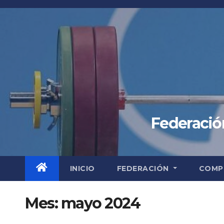
Saltar
al
contenido
Federación
INICIO
FEDERACIÓN
COMP
Mes:
mayo 2024