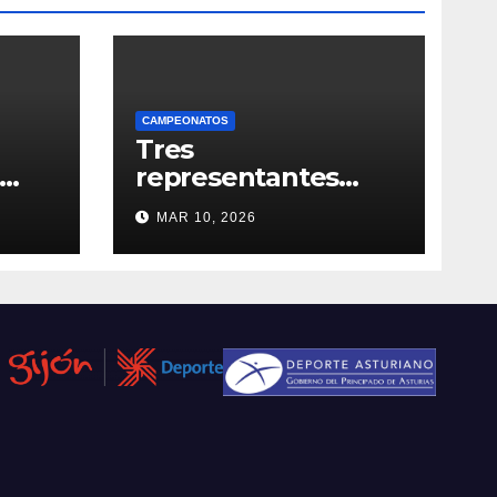
CAMPEONATOS
Tres
representantes
asturianos en el
MAR 10, 2026
Campeonato de
España Universitario
2026