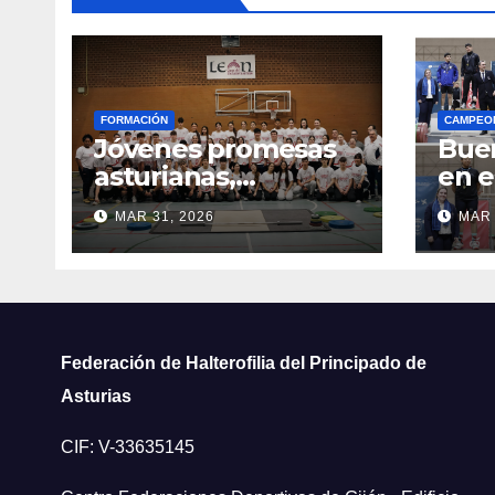
FORMACIÓN
CAMPEO
Jóvenes promesas
Buen
asturianas,
en 
presentes en la
de A
MAR 31, 2026
MAR 
concentración
Univ
nacional Sub-15 y
Bach
Sub-17 en León
Federación de Halterofilia del Principado de
Asturias
CIF: V-33635145